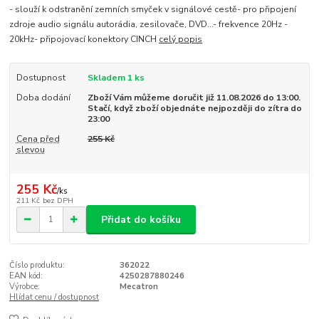
- slouží k odstranění zemních smyček v signálové cestě- pro připojení
zdroje audio signálu autorádia, zesilovače, DVD...- frekvence 20Hz -
20kHz- připojovací konektory CINCH
celý popis
Dostupnost
Skladem 1 ks
Doba dodání
Zboží Vám můžeme doručit již 11.08.2026 do 13:00.
Stačí, když zboží objednáte nejpozději do zítra do
23:00
Cena před
255 Kč
slevou
255 Kč
/
ks
211 Kč
bez DPH
Přidat do košíku
Číslo produktu:
362022
EAN kód:
4250287880246
Výrobce:
Mecatron
Hlídat cenu / dostupnost