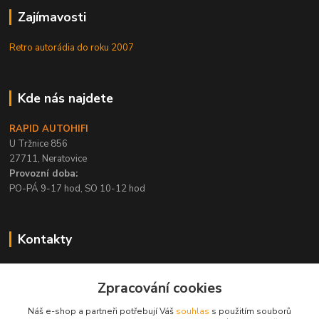
Zajímavosti
Retro autorádia do roku 2007
Kde nás najdete
RAPID AUTOHIFI
U Tržnice 856
27711, Neratovice
Provozní doba:
PO-PÁ 9-17 hod, SO 10-12 hod
Kontakty
+420 315 695 567
Zpracování cookies
PO-PÁ / 9-17 hod, SO 10-12 hod
Náš e-shop a partneři potřebují Váš
souhlas
s použitím souborů
info@rapid-autohifi.com