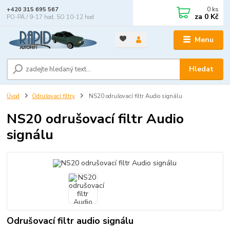
0
ks
+420 315 695 567
za
0 Kč
PO-PÁ / 9-17 hod, SO 10-12 hod
Menu
Hledat
Úvod
Odrušovací filtry
NS20 odrušovací filtr Audio signálu
NS20 odrušovací filtr Audio
signálu
Odrušovací filtr audio signálu