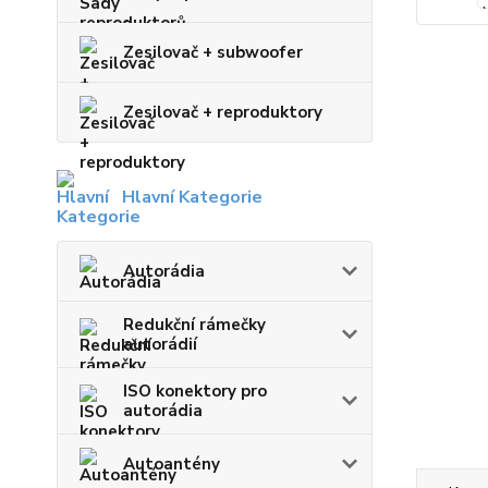
Zesilovač + subwoofer
Zesilovač + reproduktory
Hlavní Kategorie
Autorádia
Redukční rámečky
autorádií
ISO konektory pro
autorádia
Autoantény