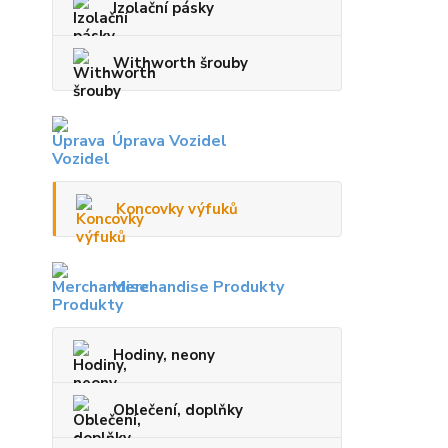
Izolační pásky
Withworth šrouby
Úprava Vozidel
Koncovky výfuků
Merchandise Produkty
Hodiny, neony
Oblečení, doplňky