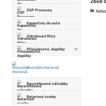
Zboží 
DSP Procesory
Konco
Kapacitory do auta
Odrušovací filtry
Příslušenství, doplňky
Montážní Materiál
Bassreflexové nátrubky
Bateriové svorky