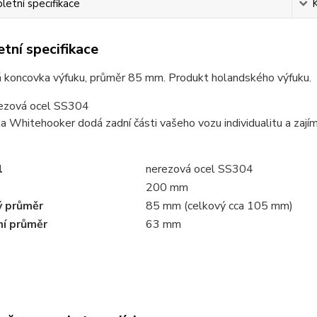
etní specifikace
tní specifikace
 koncovka výfuku, průměr 85 mm. Produkt holandského výfuku.
rezová ocel SS304
a Whitehooker dodá zadní části vašeho vozu individualitu a zaj
l
nerezová ocel SS304
200 mm
 průměr
85 mm (celkový cca 105 mm)
í průměr
63 mm