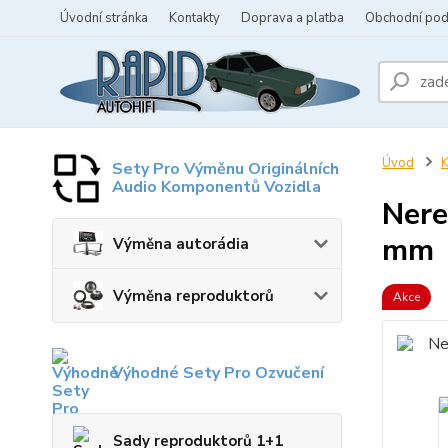
Úvodní stránka
Kontakty
Doprava a platba
Obchodní po
Úvod
K
Sety Pro Výměnu Originálních
Audio Komponentů Vozidla
Nere
mm
Výměna autorádia
Výměna reproduktorů
Akce
Výhodné Sety Pro Ozvučení
Sady reproduktorů 1+1