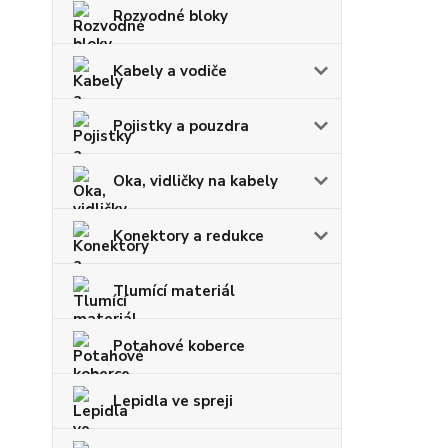
Rozvodné bloky
Kabely a vodiče
Pojistky a pouzdra
Oka, vidličky na kabely
Konektory a redukce
Tlumící materiál
Potahové koberce
Lepidla ve spreji