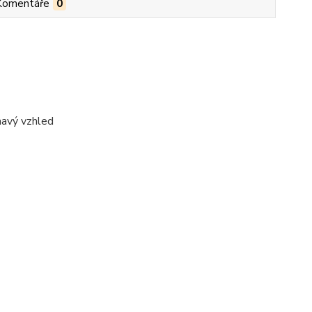
Komentáře
0
ímavý vzhled