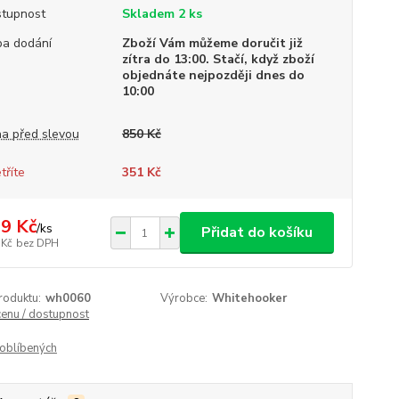
tupnost
Skladem 2 ks
a dodání
Zboží Vám můžeme doručit již
zítra do 13:00. Stačí, když zboží
objednáte nejpozději dnes do
10:00
a před slevou
850 Kč
tříte
351 Kč
9 Kč
/
ks
Přidat do košíku
 Kč
bez DPH
roduktu:
wh0060
Výrobce:
Whitehooker
cenu / dostupnost
oblíbených