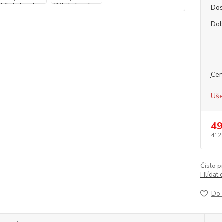
Dos
Dob
Cen
Uše
49
412
Číslo p
Hlídat 
Do 