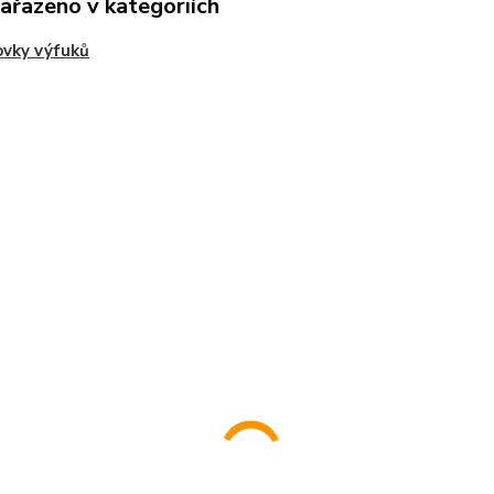
zařazeno v kategoriích
vky výfuků