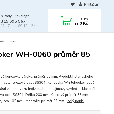
Přihlášení
 si rady? Zavolejte.
0
ks
 315 695 567
za
0 Kč
/ 9-17 hod, SO 10-12 hod
ůměr 85 mm
ooker WH-0060 průměr 85
vá koncovka výfuku, průměr 85 mm. Produkt holandského
. - celonerezová ocel SS304- koncovka Whitehooker dodá
části vašeho vozu individualitu a zajímavý vzhled Materiál
ová ocel SS304 Délka 200 mm Koncový průměr 85 mm
vý cca 105 mm) Montážní průměr 63 mm...
celý popis