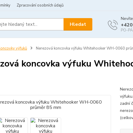
dmínky
Zpracování osobních údajů
Nevíte
Hledat
+420
PO-PÁ 
oncovky výfuků
Nerezová koncovka výfuku Whitehooker WH-0060 pr
zová koncovka výfuku Whiteh
Nerezo
výfuku
zadní 
nerez
(celko