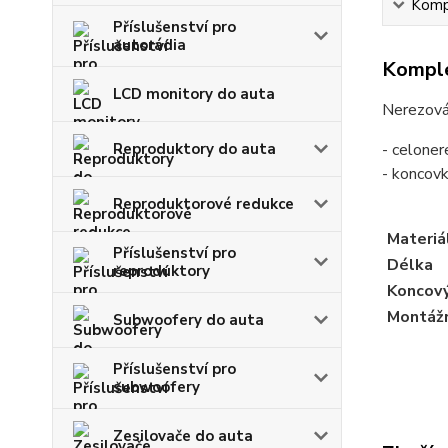
Kompl
Příslušenství pro
autorádia
Komple
LCD monitory do auta
Nerezová
Reproduktory do auta
- celone
- koncovk
Reproduktorové redukce
Materiá
Příslušenství pro
Délka
reproduktory
Koncový
Montážn
Subwoofery do auta
Příslušenství pro
subwoofery
Zesilovače do auta