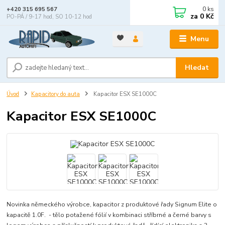
0
ks
+420 315 695 567
za
0 Kč
PO-PÁ / 9-17 hod, SO 10-12 hod
Menu
Hledat
Úvod
Kapacitory do auta
Kapacitor ESX SE1000C
Kapacitor ESX SE1000C
Novinka německého výrobce, kapacitor z produktové řady Signum Elite o
kapacitě 1.0F. - tělo potažené fólií v kombinaci stříbrné a černé barvy s