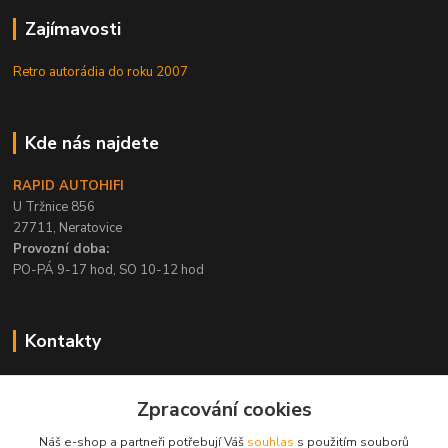
Zajímavosti
Retro autorádia do roku 2007
Kde nás najdete
RAPID AUTOHIFI
U Tržnice 856
27711, Neratovice
Provozní doba:
PO-PÁ 9-17 hod, SO 10-12 hod
Kontakty
+420 315 695 567
Zpracování cookies
PO-PÁ / 9-17 hod, SO 10-12 hod
Náš e-shop a partneři potřebují Váš
souhlas
s použitím souborů
info@rapid-autohifi.com