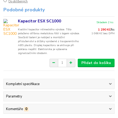
Do oblíbených
Podobné produkty
Kapacitor ESX SC1000
Skladem 2 ks
Kvalitní kapacitor německého výrobce. Tělo
1 290 Kč
/
ks
potaženo stříbrou metalickou fólií s logem výrobce.
1 066 Kč
bez DPH
Součástí balení je nabíjecí a montážní
příslušenství a držáky vyrobené z trasparentního
ABS plastu. Displej kapacitoru se aktivuje při
poklesu napětí. Elektronika je vybavena
signalizačními diodami.
Přidat do košíku
Kompletní specifikace
Parametry
Komentáře
0