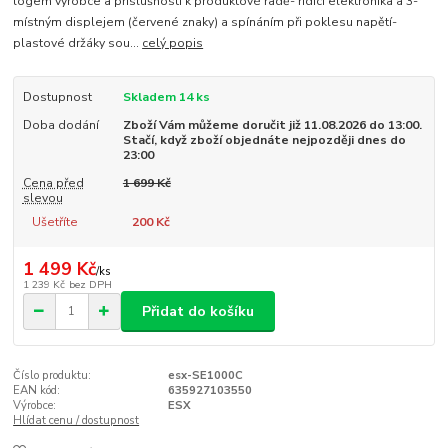
logem výrobce a příslušností k produktové řadě- řídící elektronika a 3-
místným displejem (červené znaky) a spínáním při poklesu napětí-
plastové držáky sou...
celý popis
Dostupnost
Skladem 14 ks
Doba dodání
Zboží Vám můžeme doručit již 11.08.2026 do 13:00.
Stačí, když zboží objednáte nejpozději dnes do
23:00
Cena před
1 699 Kč
slevou
Ušetříte
200 Kč
1 499 Kč
/
ks
1 239 Kč
bez DPH
Přidat do košíku
Číslo produktu:
esx-SE1000C
EAN kód:
635927103550
Výrobce:
ESX
Hlídat cenu / dostupnost