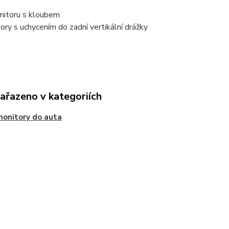
nitoru s kloubem
ory s uchycením do zadní vertikální drážky
zařazeno v kategoriích
onitory do auta