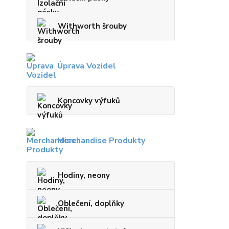
Withworth šrouby
Úprava Vozidel
Koncovky výfuků
Merchandise Produkty
Hodiny, neony
Oblečení, doplňky