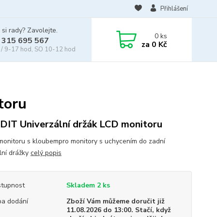
Přihlášení
 si rady? Zavolejte.
0
ks
 315 695 567
za
0 Kč
/ 9-17 hod, SO 10-12 hod
toru
IT Univerzální držák LCD monitoru
monitoru s kloubempro monitory s uchycením do zadní
ální drážky
celý popis
tupnost
Skladem 2 ks
a dodání
Zboží Vám můžeme doručit již
11.08.2026 do 13:00. Stačí, když