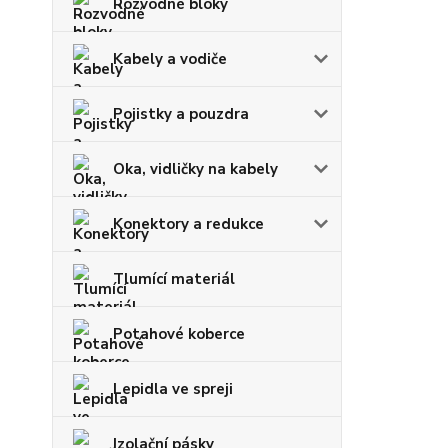
Rozvodné bloky
Kabely a vodiče
Pojistky a pouzdra
Oka, vidličky na kabely
Konektory a redukce
Tlumící materiál
Potahové koberce
Lepidla ve spreji
Izolační pásky