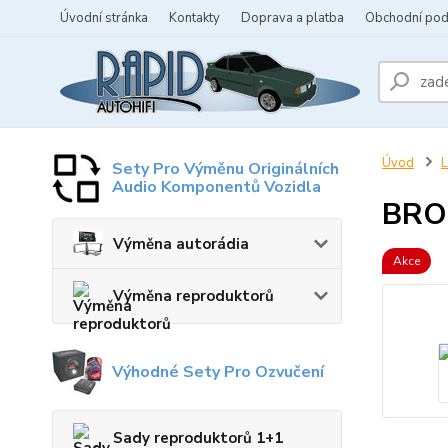
Úvodní stránka
Kontakty
Doprava a platba
Obchodní po
Úvod
L
Sety Pro Výměnu Originálních
Audio Komponentů Vozidla
BROD
Výměna autorádia
Akce
Výměna reproduktorů
Výhodné Sety Pro Ozvučení
Sady reproduktorů 1+1