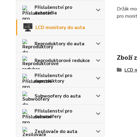
Příslušenství pro
Držák mo
autorádia
pro monit
LCD monitory do auta
Reproduktory do auta
Zboží 
Reproduktorové redukce
LCD m
Příslušenství pro
reproduktory
Subwoofery do auta
Příslušenství pro
subwoofery
Zesilovače do auta