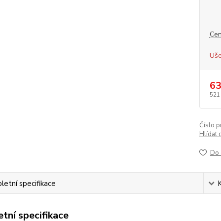
Cen
Uše
63
521
Číslo p
Hlídat 
Do 
etní specifikace
tní specifikace