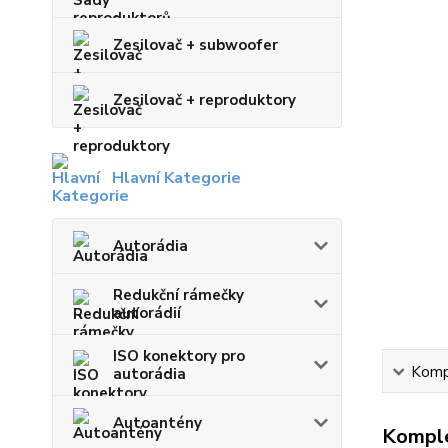
Zesilovač + subwoofer
Zesilovač + reproduktory
Hlavní Kategorie
Autorádia
Redukční rámečky
autorádií
ISO konektory pro
Kompl
autorádia
Autoantény
Komple