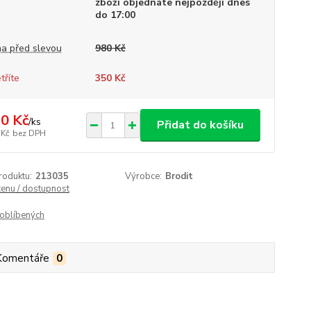
zboží objednáte nejpozději dnes
do 17:00
a před slevou
980 Kč
tříte
350 Kč
0 Kč
/
ks
Přidat do košíku
 Kč
bez DPH
roduktu:
213035
Výrobce:
Brodit
cenu / dostupnost
oblíbených
Komentáře
0