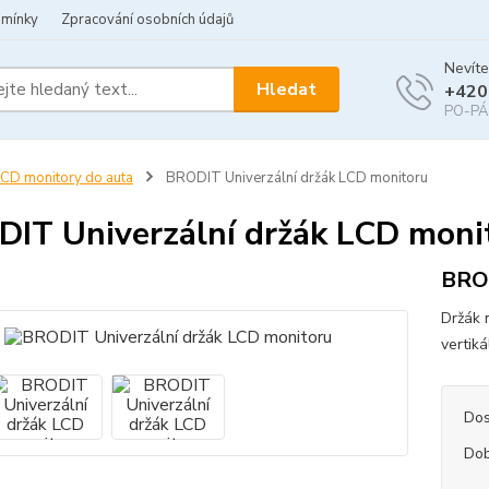
dmínky
Zpracování osobních údajů
Nevíte
Hledat
+420
PO-PÁ 
CD monitory do auta
BRODIT Univerzální držák LCD monitoru
IT Univerzální držák LCD moni
BROD
Držák 
vertik
Dos
Dob