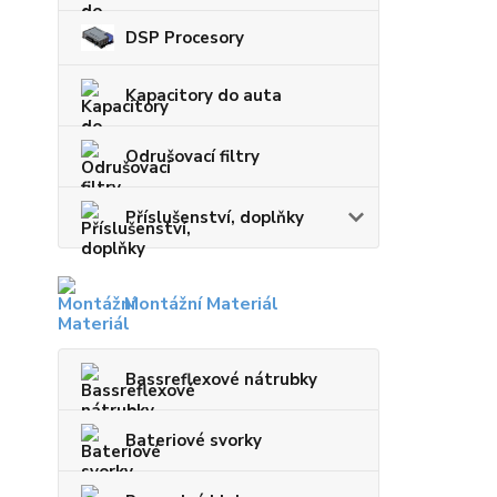
DSP Procesory
Kapacitory do auta
Odrušovací filtry
Příslušenství, doplňky
Montážní Materiál
Bassreflexové nátrubky
Bateriové svorky