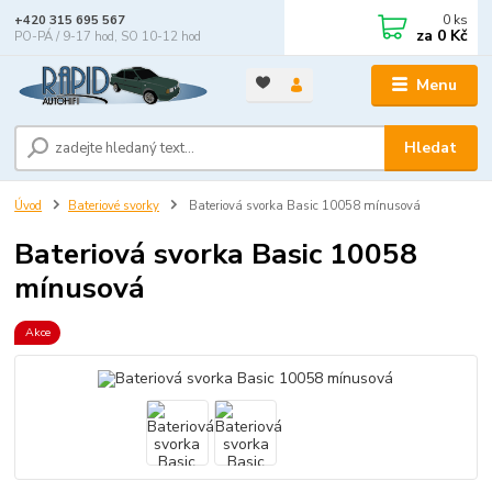
0
ks
+420 315 695 567
za
0 Kč
PO-PÁ / 9-17 hod, SO 10-12 hod
Menu
Hledat
Úvod
Bateriové svorky
Bateriová svorka Basic 10058 mínusová
Bateriová svorka Basic 10058
mínusová
Akce