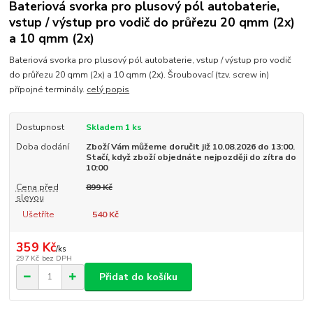
Bateriová svorka pro plusový pól autobaterie,
vstup / výstup pro vodič do průřezu 20 qmm (2x)
a 10 qmm (2x)
Bateriová svorka pro plusový pól autobaterie, vstup / výstup pro vodič
do průřezu 20 qmm (2x) a 10 qmm (2x). Šroubovací (tzv. screw in)
přípojné terminály.
celý popis
Dostupnost
Skladem 1 ks
Doba dodání
Zboží Vám můžeme doručit již 10.08.2026 do 13:00.
Stačí, když zboží objednáte nejpozději do zítra do
10:00
Cena před
899 Kč
slevou
Ušetříte
540 Kč
359 Kč
/
ks
297 Kč
bez DPH
Přidat do košíku