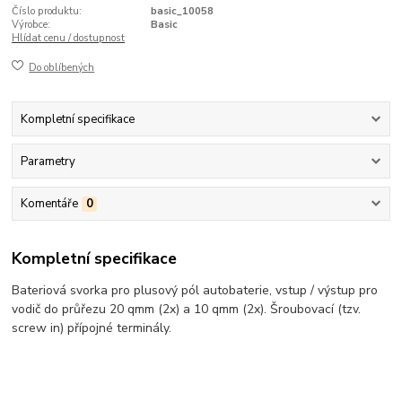
Číslo produktu:
basic_10058
Výrobce:
Basic
Hlídat cenu / dostupnost
Do oblíbených
Kompletní specifikace
Parametry
Komentáře
0
Kompletní specifikace
Bateriová svorka pro plusový pól autobaterie, vstup / výstup pro
vodič do průřezu 20 qmm (2x) a 10 qmm (2x). Šroubovací (tzv.
screw in) přípojné terminály.