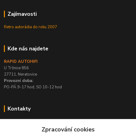
Zajímavosti
Retro autorádia do roku 2007
Kde nás najdete
RAPID AUTOHIFI
U Tržnice 856
27711, Neratovice
Provozní doba:
PO-PÁ 9-17 hod, SO 10-12 hod
Kontakty
+420 315 695 567
Zpracování cookies
PO-PÁ / 9-17 hod, SO 10-12 hod