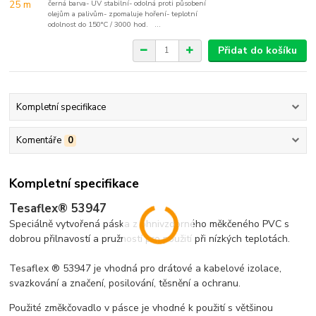
černá barva- UV stabilní- odolná proti působení
olejům a palivům- zpomaluje hoření- teplotní
odolnost do 150°C / 3000 hod. ...
Přidat do košíku
Kompletní specifikace
Komentáře
0
Kompletní specifikace
Tesaflex® 53947
Speciálně vytvořená páska z ohnivzdorného měkčeného PVC s
dobrou přilnavostí a pružností pro použití při nízkých teplotách.
Tesaflex ® 53947 je vhodná pro drátové a kabelové izolace,
svazkování a značení, posilování, těsnění a ochranu.
Použité změkčovadlo v pásce je vhodné k použití s většinou