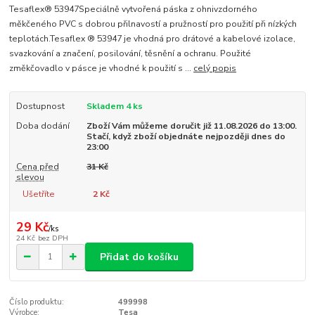
Tesaflex® 53947Speciálně vytvořená páska z ohnivzdorného
měkčeného PVC s dobrou přilnavostí a pružností pro použití při nízkých
teplotách.Tesaflex ® 53947 je vhodná pro drátové a kabelové izolace,
svazkování a značení, posilování, těsnění a ochranu. Použité
změkčovadlo v pásce je vhodné k použití s ...
celý popis
Dostupnost
Skladem 4 ks
Doba dodání
Zboží Vám můžeme doručit již 11.08.2026 do 13:00.
Stačí, když zboží objednáte nejpozději dnes do
23:00
Cena před
31 Kč
slevou
Ušetříte
2 Kč
29 Kč
/
ks
24 Kč
bez DPH
Přidat do košíku
Číslo produktu:
499998
Výrobce:
Tesa