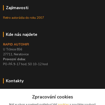
Zajímavosti
Retro autorádia do roku 2007
Kde nás najdete
RAPID AUTOHIFI
U Tržnice 856
27711, Neratovice
Provozní doba:
PO-PÁ 9-17 hod, SO 10-12 hod
Kontakty
+420 315 695 567
Zpracování cookies
PO-PÁ / 9-17 hod, SO 10-12 hod
Náš e-shop a partneři potřebují Váš
souhlas
s použitím souborů