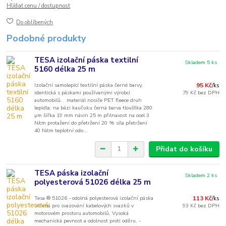
Hlídat cenu / dostupnost
Do oblíbených
Podobné produkty
TESA izolační páska textilní
Skladem 5 ks
5160 délka 25 m
Izolační samolepící textilní páska černé barvy,
95 Kč
/
ks
identická s páskami používanými výrobci
79 Kč
bez DPH
automobilů. materiál nosiče PET fleece druh
lepidla: na bázi kaučuku černá barva tloušťka 280
µm šířka 19 mm návin 25 m přilnavost na ocel 3
N/cm protažení do přetržení 20 % síla přetržení
40 N/cm teplotní odo...
Přidat do košíku
TESA páska izolační
Skladem 2 ks
polyesterová 51026 délka 25 m
Tesa ® 51026 - odolná polyesterová izolační páska
113 Kč
/
ks
určená pro svazování kabelových svazků v
93 Kč
bez DPH
motorovém prostoru automobilů. Vysoká
mechanická pevnost a odolnost proti oděru. -