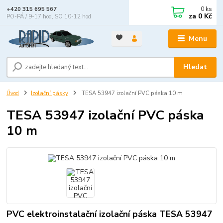
0
ks
+420 315 695 567
za
0 Kč
PO-PÁ / 9-17 hod, SO 10-12 hod
Menu
Hledat
Úvod
Izolační pásky
TESA 53947 izolační PVC páska 10 m
TESA 53947 izolační PVC páska
10 m
PVC elektroinstalační izolační páska TESA 53947