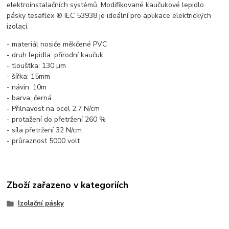
elektroinstalačních systémů. Modifikované kaučukové lepidlo
pásky tesaflex ® IEC 53938 je ideální pro aplikace elektrických
izolací.
- materiál nosiče měkčené PVC
- druh lepidla: přírodní kaučuk
- tloušťka: 130 µm
- šířka: 15mm
- návin: 10m
- barva: černá
- Přilnavost na ocel 2,7 N/cm
- protažení do přetržení 260 %
- síla přetržení 32 N/cm
- průraznost 5000 volt
Zboží zařazeno v kategoriích
Izolační pásky